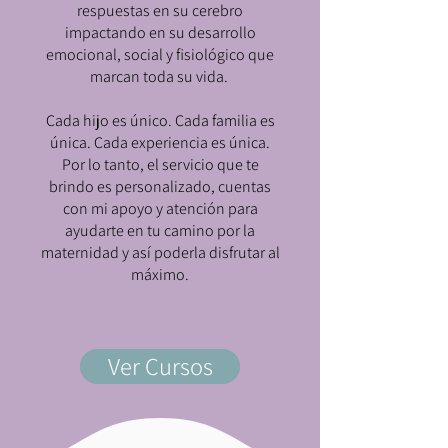
respuestas en su cerebro
impactando en su desarrollo
emocional, social y fisiológico que
marcan toda su vida.
Cada hijo es único. Cada familia es
única. Cada experiencia es única.
Por lo tanto, el servicio que te
brindo es personalizado, cuentas
con mi apoyo y atención para
ayudarte en tu camino por la
maternidad y así poderla disfrutar al
máximo.
Ver Cursos