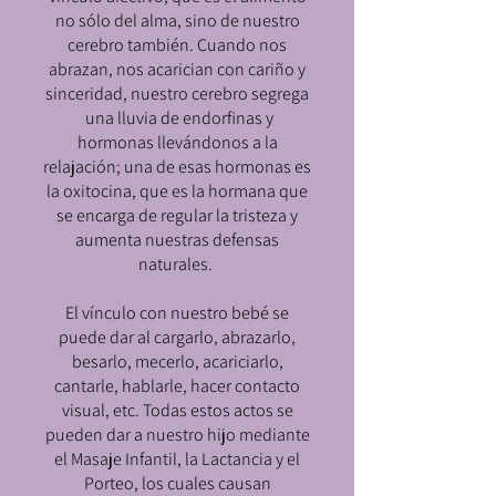
no sólo del alma, sino de nuestro
cerebro también. Cuando nos
abrazan, nos acarician con cariño y
sinceridad, nuestro cerebro segrega
una lluvia de endorfinas y
hormonas llevándonos a la
relajación; una de esas hormonas es
la oxitocina, que es la hormana que
se encarga de regular la tristeza y
aumenta nuestras defensas
naturales.
El vínculo con nuestro bebé se
puede dar al cargarlo, abrazarlo,
besarlo, mecerlo, acariciarlo,
cantarle, hablarle, hacer contacto
visual, etc. Todas estos actos se
pueden dar a nuestro hijo mediante
el Masaje Infantil, la Lactancia y el
Porteo, los cuales causan