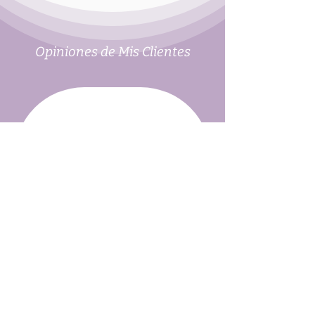
Opiniones de Mis Clientes
"Tomar el taller “Qué hacer los primeros
días” fue una de las mejores decisiones
que pude haber tomado como madre
primeriza. Una de las razones por las
que recomiendo este taller es por la
claridad con la que se enseñan las
técnicas clave para una correcta
posición y agarre del bebé”
Taller Como Producir Más
Leche