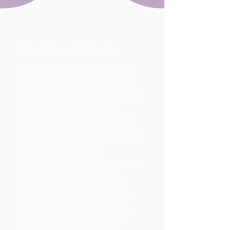
Asesoría en lactancia
Con mucho gusto puedo ofrecerte
una asesoría en el hospital o en tu
casa para evaluar todos los factores
alrededor de tu lactancia, ver
distintas opciones para diseñarte
un plan personalizado para mejorar
tu lactancia y alcanzar tus objetivos
(corregir enganche, subir
producción, relactancia, dudas, etc).
En esta sesión se realiza una
evaluación de la toma del pecho,
reflejos de tu bebé, anatomía de la
boquita de tu bebé, cuestionario
para mamá y bebé para conocer